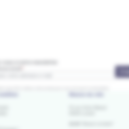
vous à notre newsletter
esse email
S'a
ez que IZILO utilise votre email pour vous envoyer la newsletter.
obilités
Maison du vélo
entis
10 rue Victor Massé
lles
56100 Lorient
Arrêt
"Alsace Lorraine"