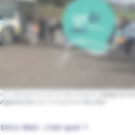
IziLo intervient tous les ans dans plusieurs
collèges du ter
Agglomération
avec le programme
IziLo Skol
.
IziLo Skol : c'est quoi ?