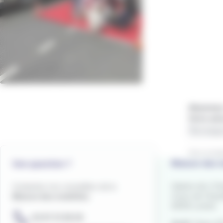
Abonnez-
Votre adr
Vous accept
Maison des m
Une question ?
Galerie de L'Ori
Contactez nos conseillers de la
Cours de Chaze
Maison des mobilités
56100 Lorient
02 97 21 28 29