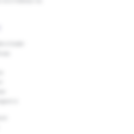
 et à l'intérieur du
!
le à Guidel
louay
is
t
ter
ngevin à
ont