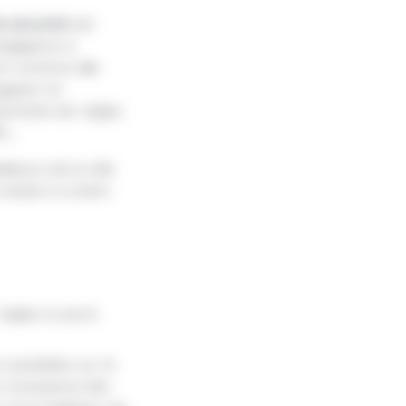
e sécurité
est
engageons à
s en commun
en
 gagner en
rendre les règles
...
ateurs de la ville
situés à Lorient.
règles à suivre
 possibles sur le
e conscience des