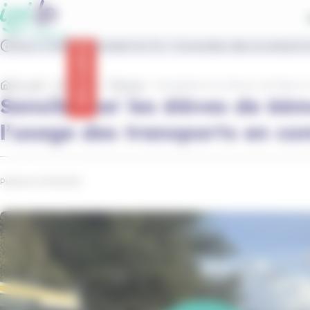
contenu
Panneau de gestion des cookies
principal
IziLo s'adapte pendant le FIL ! Consultez dès à présent t
Info trafic
Accueil
Actualités
Réseau
Sensibiliser les élèves de 6ème 
Sensibiliser les élèves de 6è
l’usage des transports en c
Publié le 01/10/2025