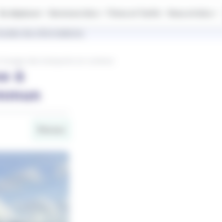
Se déplacer
Services IziLo
Titres et Tarifs
Vous et IziLo
outes les informations.
à l’usage des transports en commun
me à
ommun
Réseau