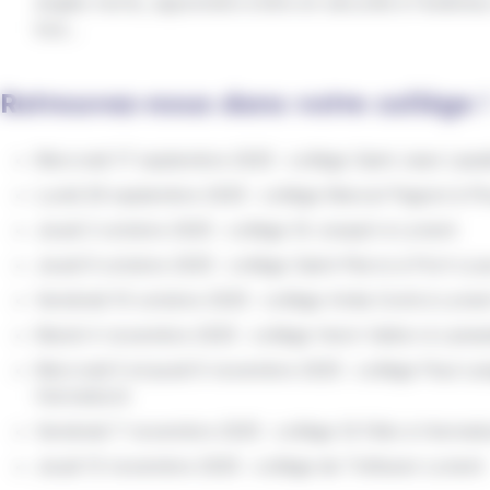
angles morts, apprendre à être en sécurité à l'extérieur
bus...
Retrouvez-nous dans votre collège 
Mercredi 17 septembre 2025 : collège Saint Jean Lasal
Lundi 29 septembre 2025 : collège Marcel Pagnol à P
Jeudi 2 octobre 2025 : collège St Joseph à Lorient
Jeudi 9 octobre 2025 : collège Saint-Pierre à Port-Lou
Vendredi 10 octobre 2025 : collège Anita Conti à Lorien
Mardi 4 novembre 2025 : collège Henri Vallon à Lanes
Mercredi 5 et jeudi 6 novembre 2025 : collège Paul La
Hennebont
Vendredi 7 novembre 2025 : collège St Félix à Henneb
Jeudi 13 novembre 2025 : collège de Tréfaven Lorient