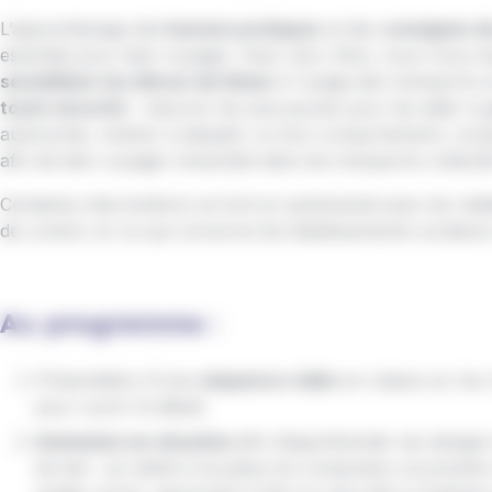
L’apprentissage des
bonnes pratiques
et des
consignes d
essentiel pour bien voyager. Avec IziLo Skol, nous nous 
sensibiliser les élèves de 6ème
à l'usage des transport
toute sécurité
: rassurer les plus jeunes pour les aider à
autonomie, motiver à adopter un bon comportement, comp
afin de bien voyager ensemble dans les transports collectifs
Certaines interventions se font en partenariat avec les médi
de Lorient, en ce qui concerne les établissements scolaires 
Au programme :
Présentation d'une
séquence vidéo
en classe sur les 
pour ouvrir le débat.
Animation en situation
afin d’appréhender les dangers
terrain : se mettre à la place du conducteur et prendr