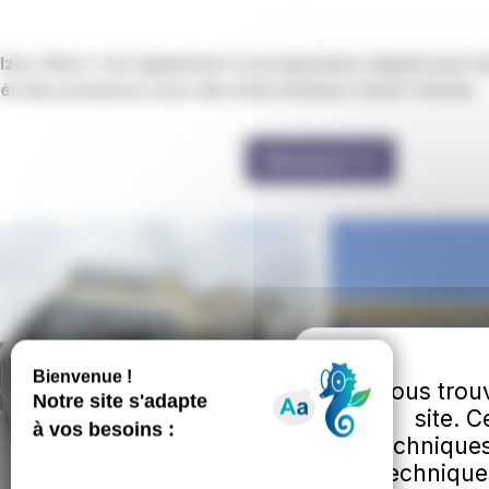
IziLo Skol c'est également un programme adapté pour l
écoles primaires avec des interventions toute l'année.
Découvrir
Vous trouv
site. 
techniques
technique