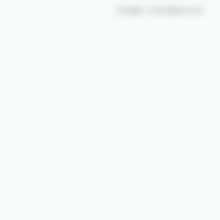
E-mail :
contact@izilo.bzh