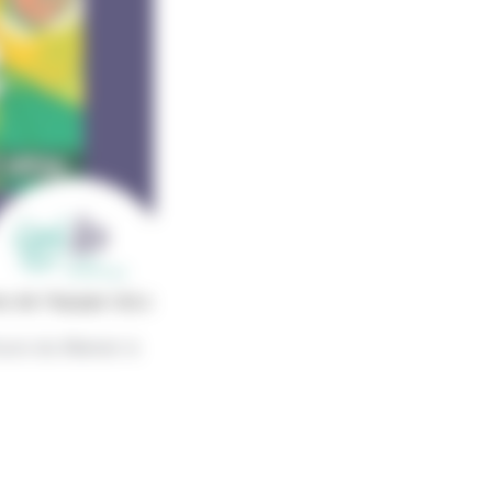
 de l'équipe IziLo
urs du Manoir à