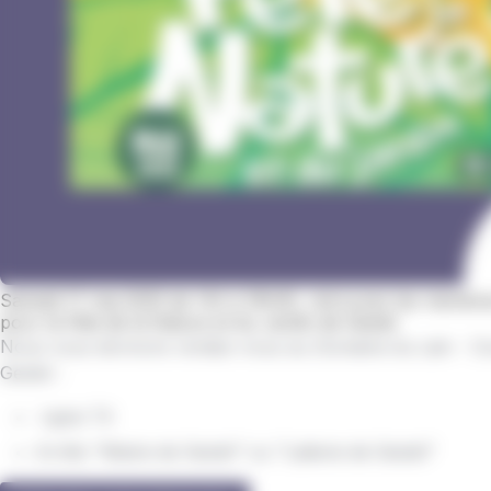
Samedi 17 mai 2025 de 14h à 18h30, retrouvez les membres
pour la Fête de la Nature et du Jardin de Gestel
Nous vous donnons rendez-vous au Domaine du Lain - Co
Gestel :
Ligne T4
Arrêts "Mairie de Gestel" ou "Laiterie de Gestel"