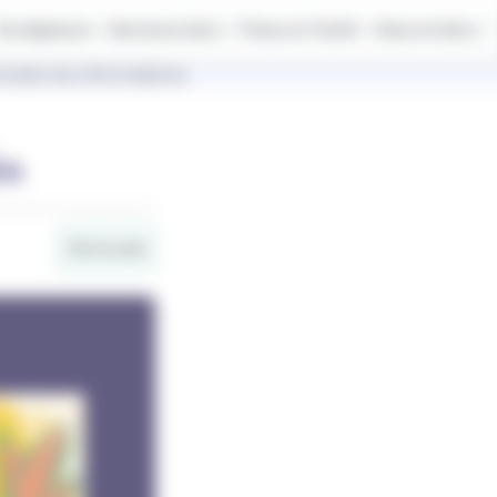
Se déplacer
Services IziLo
Titres et Tarifs
Vous et IziLo
outes les informations.
in
Vie locale