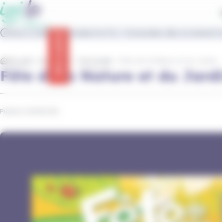
contenu
Panneau de gestion des cookies
principal
IziLo s'adapte pendant le FIL ! Consultez dès à présent t
Info trafic
Accueil
Actualités
Vie locale
Fête de la Nature et du Jardin
Fête de la Nature et du Jard
Publié le 16/05/2025