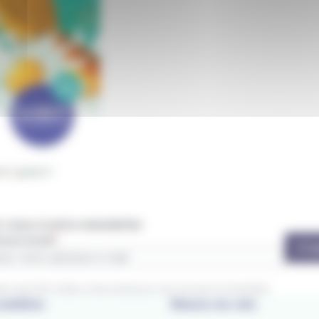
vous à notre newsletter
esse email
S'a
ez que IZILO utilise votre email pour vous envoyer la newsletter.
obilités
Maison du vélo