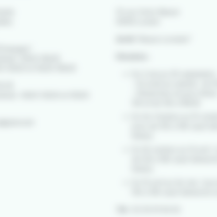
entis
10 rue Victor Massé
lles
56100 Lorient
Arrêt
"Alsace Lorraine"
Échanges"
Horaires :
dredi : 8h00-18h30
30-12h30 et 13h30-18h00
Du 2 mai au 30 septembre 
- Du lundi au samedi : de 1
8 29
- Dimanches et jours férié
dredi : 9h00-12h30 et 13h30-
13h et de 14h à 18h30.
Du 1er Octobre au 15 octob
t@izilo.bzh
jours de 10h à 19h (sauf d
fériés).
Du 16 octobre au 14 avril : 
de 12h à 18h (sauf dimanch
fériés).
Du 15 avril au 1er mai : tou
10h à 19h (sauf dimanche et
Tél :
02 30 91 94 62