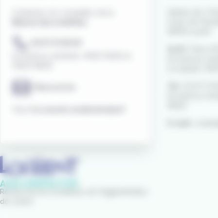
Galerie de L'Ori
Contactez nos conseillers de la
Cours de Chaze
Maison des mobilités
56100 Lorient
02 97 21 28 29
Arrêt
"Gare d'
Du lundi au vendredi : 9h00-12h30 et
Du lundi au ven
13h30-18h30
Le samedi : 8h
Tél :
02 97 21 2
Nous écrire
Du lundi au ven
18h30
Vous êtes
sourd
ou
malentendant
?
E-mail :
contac
Réseau de bus et bateaux de l'Agglomération
de Lorient