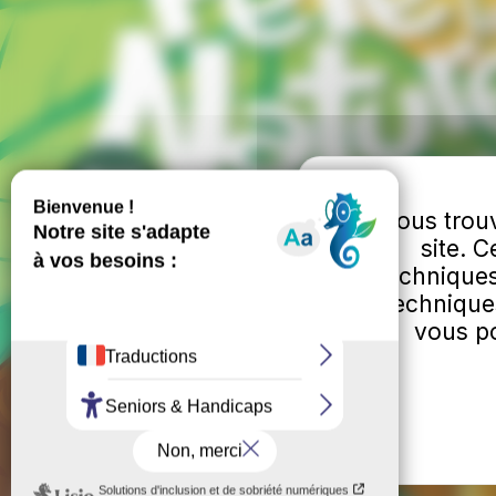
Vous trouv
site. 
techniques
technique
vous po