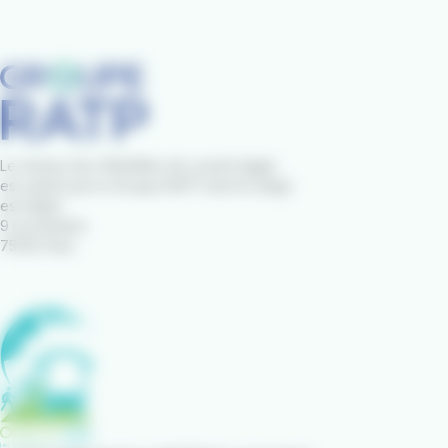
Le réseau IziLo Mobilités de Lorient Agglo
est opéré par le Groupe RATP dont le siège
est établi :
9 rue Brahms
75012 Paris