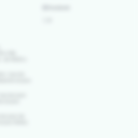
Facebook
X
:
0h à 19h.
s : de 10h30 à
re : tous les
imanche et jours
tous les jours
e et jours
s les jours de
 jours fériés).