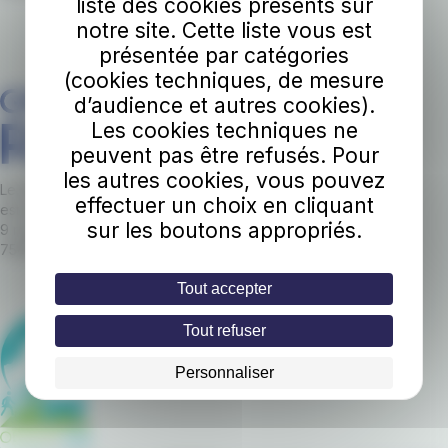
liste des cookies présents sur
notre site. Cette liste vous est
présentée par catégories
(cookies techniques, de mesure
d’audience et autres cookies).
Les cookies techniques ne
peuvent pas être refusés. Pour
les autres cookies, vous pouvez
Le réseau IziLo Mobilités de Lorient Agglo
effectuer un choix en cliquant
est opéré par le Groupe RATP dont le siège est établi :
sur les boutons appropriés.
9 rue Brahms
75012 Paris
Tout accepter
Tout refuser
Personnaliser