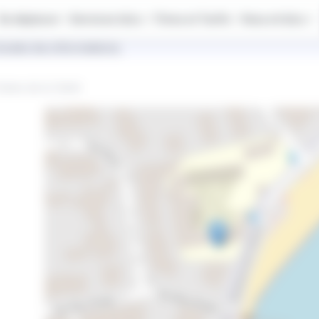
Se déplacer
Services IziLo
Titres et Tarifs
Vous et IziLo
outes les informations.
Dame de la Clarté