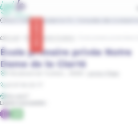
contenu
Panneau de gestion des cookies
principal
IziLo s'adapte pendant le FIL ! Consultez dès à présent t
Info trafic
Accueil
Établissements Scolaires
École primaire privée Notre 
École primaire privée Notre
Dame de la Clarté
6 Boulevard de Toulhars
, 56260
Larmor-Plage
02 97 84 20 77
Site web
Lignes à proximité :