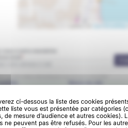
Leaflet | ©
OpenStreetMap
vous à notre newsletter
esse email
S'a
ez que IZILO utilise votre email pour vous envoyer la newsletter.
obilités
Maison du vélo
entis
10 rue Victor Massé
erez ci-dessous la liste des cookies présent
lles
56100 Lorient
Cette liste vous est présentée par catégories (
Arrêt
"Alsace Lorraine"
, de mesure d’audience et autres cookies). 
Échanges"
s ne peuvent pas être refusés. Pour les autre
Horaires :
dredi : 8h00-18h30