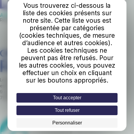
Vous trouverez ci-dessous la
liste des cookies présents sur
notre site. Cette liste vous est
Réseau de bus et bateaux de l'Agglomération de Lorient
présentée par catégories
(cookies techniques, de mesure
d’audience et autres cookies).
Les cookies techniques ne
peuvent pas être refusés. Pour
les autres cookies, vous pouvez
effectuer un choix en cliquant
sur les boutons appropriés.
Le réseau IziLo Mobilités de Lorient Agglo
est opéré par le Groupe RATP dont le siège est établi :
9 rue Brahms
Tout accepter
75012 Paris
Tout refuser
Personnaliser