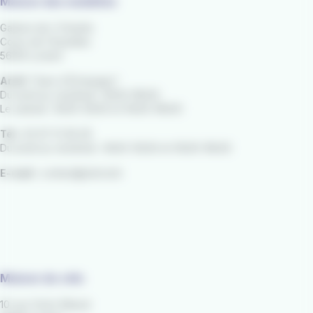
Maison des mobilités
Galerie de L'Orientis
Cours de Chazelles
56100 Lorient
Arrêt
"Gare d'Échanges"
Du lundi au vendredi : 8h00-18h30
Le samedi : 8h30-12h30 et 13h30-18h00
Tél :
02 97 21 28 29
Du lundi au vendredi : 9h00-12h30 et 13h30-18h30
E-mail :
contact@izilo.bzh
Maison du vélo
10 rue Victor Massé