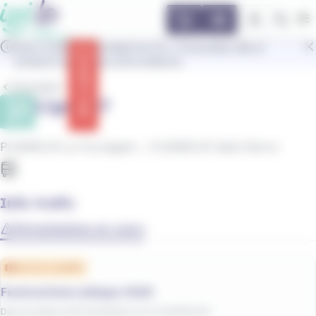
contenu
Panneau de gestion des cookies
principal
Ouvr
IziLo s'adapte pendant le FIL ! Consultez dès à
présent toutes les informations.
F
Info trafic
Précédent
Ligne 37
PLŒMEUR Le Courégant
PLŒMEUR Saint Déron
Bus
Info trafic
Perturbations en cours
Service modifié
Festival Interceltique 2026
Date de début
:
31/07/2026
/
Date de fin
:
09/08/2026