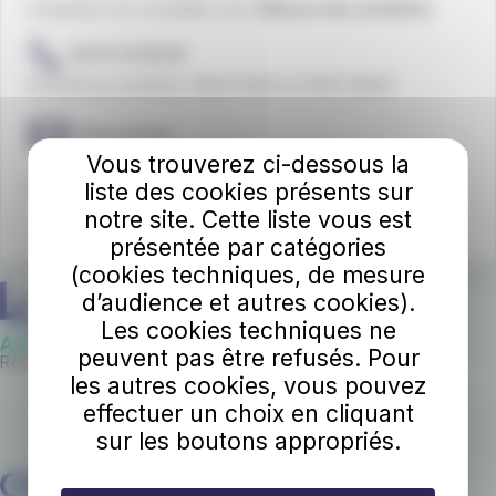
Contactez nos conseillers de la
Maison des mobilités
02 97 21 28 29
Du lundi au vendredi : 9h00-12h30 et 13h30-18h30
Nous écrire
Vous trouverez ci-dessous la
Vous êtes
sourd
ou
malentendant
?
liste des cookies présents sur
notre site. Cette liste vous est
présentée par catégories
(cookies techniques, de mesure
d’audience et autres cookies).
Les cookies techniques ne
peuvent pas être refusés. Pour
Réseau de bus et bateaux de l'Agglomération de Lorient
les autres cookies, vous pouvez
effectuer un choix en cliquant
sur les boutons appropriés.