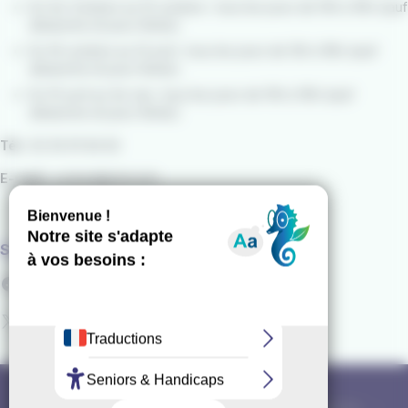
Du 1er Octobre au 15 octobre : tous les jours de 10h à 19h (sauf
dimanche et jours fériés).
Du 16 octobre au 14 avril : tous les jours de 12h à 18h (sauf
dimanche et jours fériés).
Du 15 avril au 1er mai : tous les jours de 10h à 19h (sauf
dimanche et jours fériés).
Tél :
02 30 91 94 62
E-mail :
contact@izilo.bzh
Suivez-nous
Facebook
X
Conditions générales d'utilisation
Conditions Générales de Vente
Mentions légales