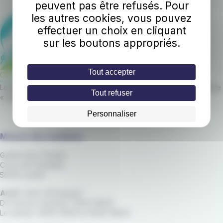
peuvent pas être refusés. Pour
les autres cookies, vous pouvez
effectuer un choix en cliquant
sur les boutons appropriés.
Tout accepter
Lorient Agglomération et RATP Dev s’engagent en signant la charte
Tout refuser
« Objectif CO2 »
Personnaliser
Maison des mobilités
Galerie de L'Orientis
Cours de Chazelles
56100 Lorient
Arrêt
"Gare d'Échanges"
Du lundi au vendredi : 8h00-18h30
Le samedi : 8h30-12h30 et 13h30-18h00