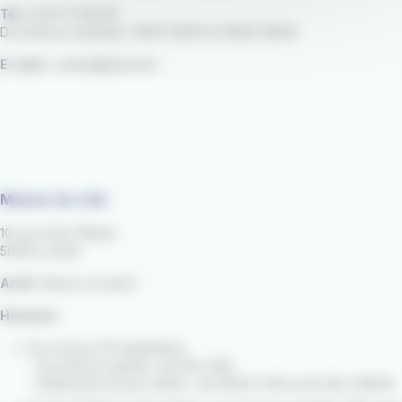
Tél :
02 97 21 28 29
Du lundi au vendredi : 9h00-12h30 et 13h30-18h30
E-mail :
contact@izilo.bzh
Maison du vélo
10 rue Victor Massé
56100 Lorient
Arrêt
"Alsace Lorraine"
Horaires :
Du 2 mai au 30 septembre :
- Du lundi au samedi : de 10h à 19h.
- Dimanches et jours fériés : de 10h30 à 13h et de 14h à 18h30.