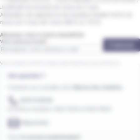
Justificatif de domicile de moins de 3 mois
Attestation de paiement et de Quotient familial (AAH) de
moins de 3 mois (QF entre
606 € et 715 €
)
Abonnez-vous à notre newsletter
Votre adresse email
S'abonner
Vous acceptez que IZILO utilise votre email pour vous envoyer la
newsletter.
Une question ?
Contactez nos conseillers de la
Maison des mobilités
02 97 21 28 29
Du lundi au vendredi : 9h00-12h30 et 13h30-18h30
Nous écrire
Vous êtes
sourd
ou
malentendant
?