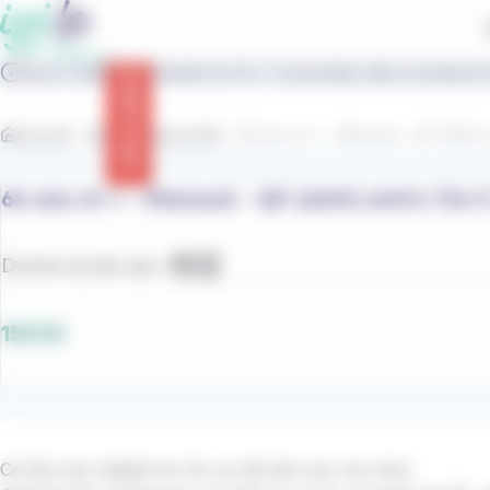
contenu
Panneau de gestion des cookies
principal
IziLo s'adapte pendant le FIL ! Consultez dès à présent t
Info trafic
Accueil
Abonnements AAH
66 ans et + - Mensuel - QF (AAH) 
66 ans et + - Mensuel - QF (AAH) entre 716 €
Donne accès aux :
Bateaux
Bus
15€30
Ce titre est valable du 1er au dernier jour du mois.