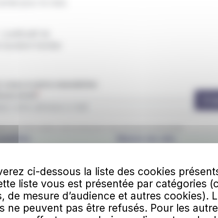
 achat pour le mois
 Justificatif de
Quotient familial
vous à notre newsletter
esse email
S'a
ez que IZILO utilise votre email pour vous envoyer la newsletter.
obilités
Maison du vélo
entis
10 rue Victor Massé
erez ci-dessous la liste des cookies présent
lles
56100 Lorient
Cette liste vous est présentée par catégories (
Arrêt
"Alsace Lorraine"
, de mesure d’audience et autres cookies). 
Échanges"
Horaires :
s ne peuvent pas être refusés. Pour les autre
dredi : 8h00-18h30
30-12h30 et 13h30-18h00