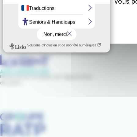
vous po
Tél :
02 97 21 2
Nous écrire
Du lundi au ven
18h30
Vous êtes
sourd
ou
malentendant
?
E-mail :
contac
Réseau de bus et bateaux de l'Agglomération
de Lorient