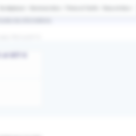
Se déplacer
Services IziLo
Titres et Tarifs
Vous et IziLo
outes les informations.
entre 716 € et 877 €
 et 877 €