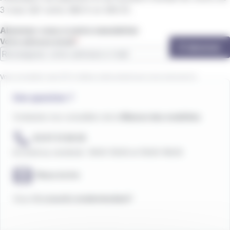
3 mois (QF entre 386 € et 495 €).
Abonnez-vous à notre newsletter
Votre adresse email
S'abonner
Vous acceptez que IZILO utilise votre email pour vous envoyer la
newsletter.
Une question ?
Contactez nos conseillers de la
Maison des mobilités
02 97 21 28 29
Du lundi au vendredi : 9h00-12h30 et 13h30-18h30
Nous écrire
Vous êtes
sourd
ou
malentendant
?