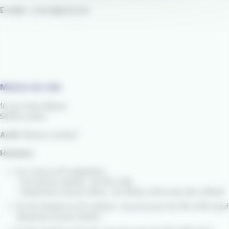
E-mail :
contact@izilo.bzh
Maison du vélo
10 rue Victor Massé
56100 Lorient
Arrêt
"Alsace Lorraine"
Horaires :
Du 2 mai au 30 septembre :
- Du lundi au samedi : de 10h à 19h.
- Dimanches et jours fériés : de 10h30 à 13h et de 14h à 18h30.
Du 1er Octobre au 15 octobre : tous les jours de 10h à 19h (sauf
dimanche et jours fériés).