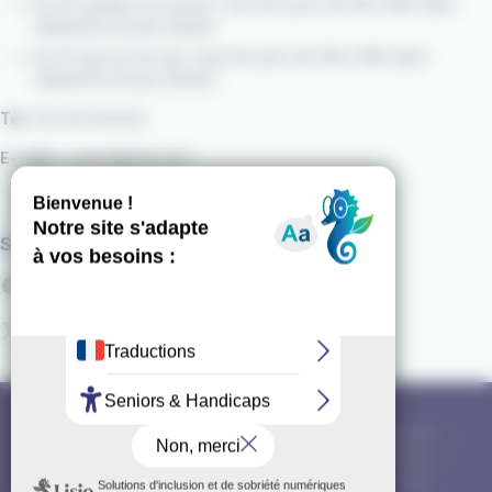
Du 16 octobre au 14 avril : tous les jours de 12h à 18h (sauf
dimanche et jours fériés).
Du 15 avril au 1er mai : tous les jours de 10h à 19h (sauf
dimanche et jours fériés).
Tél :
02 30 91 94 62
E-mail :
contact@izilo.bzh
Suivez-nous
Facebook
X
Conditions générales d'utilisation
Conditions Générales de Vente
Mentions légales
Politique de confidentialité
Politique de cookies
Gérer mes cookies
Règlement d'exploitation