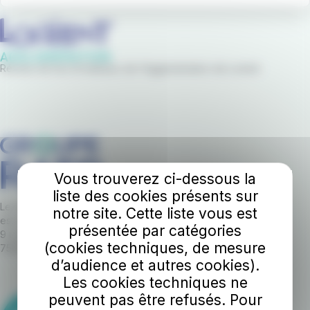
Réseau de bus et bateaux de l'Agglomération de Lorient
Vous trouverez ci-dessous la
liste des cookies présents sur
Le réseau IziLo Mobilités de Lorient Agglo
notre site. Cette liste vous est
est opéré par le Groupe RATP dont le siège est établi :
présentée par catégories
9 rue Brahms
(cookies techniques, de mesure
75012 Paris
d’audience et autres cookies).
Les cookies techniques ne
peuvent pas être refusés. Pour