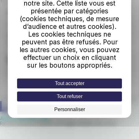
Vous acceptez que IZILO utilise votre email pour vous envoyer la
notre site. Cette liste vous est
newsletter.
présentée par catégories
Une question ?
(cookies techniques, de mesure
Contactez nos conseillers de la
Maison des mobilités
d’audience et autres cookies).
Les cookies techniques ne
02 97 21 28 29
peuvent pas être refusés. Pour
Du lundi au vendredi : 9h00-12h30 et 13h30-18h30
les autres cookies, vous pouvez
effectuer un choix en cliquant
Nous écrire
sur les boutons appropriés.
Vous êtes
sourd
ou
malentendant
?
Tout accepter
Tout refuser
Personnaliser
Réseau de bus et bateaux de l'Agglomération de Lorient