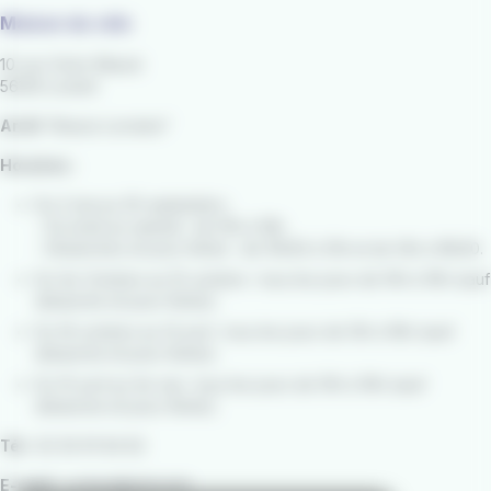
Maison du vélo
10 rue Victor Massé
56100 Lorient
Arrêt
"Alsace Lorraine"
Horaires :
Du 2 mai au 30 septembre :
- Du lundi au samedi : de 10h à 19h.
- Dimanches et jours fériés : de 10h30 à 13h et de 14h à 18h30.
Du 1er Octobre au 15 octobre : tous les jours de 10h à 19h (sauf
dimanche et jours fériés).
Du 16 octobre au 14 avril : tous les jours de 12h à 18h (sauf
dimanche et jours fériés).
Du 15 avril au 1er mai : tous les jours de 10h à 19h (sauf
dimanche et jours fériés).
Tél :
02 30 91 94 62
E-mail :
contact@izilo.bzh