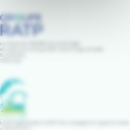
Le réseau IziLo Mobilités de Lorient Agglo
est opéré par le Groupe RATP dont le siège est établi :
9 rue Brahms
75012 Paris
Lorient Agglomération et RATP Dev s’engagent en signant la charte
« Objectif CO2 »