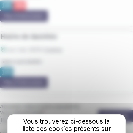
Plus d'information
Mairie de Quistinic
Leur Izel
, 56310
Quistinic
Ligne à proximité :
Plus d'information
Abonnez-vous à notre newsletter
Votre adresse email
S'abonner
Vous trouverez ci-dessous la
liste des cookies présents sur