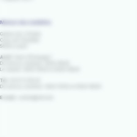
Maison des mobilités
Galerie de L'Orientis
Cours de Chazelles
56100 Lorient
Arrêt
"Gare d'Échanges"
Du lundi au vendredi : 8h00-18h30
Le samedi : 8h30-12h30 et 13h30-18h00
Tél :
02 97 21 28 29
Du lundi au vendredi : 9h00-12h30 et 13h30-18h30
E-mail :
contact@izilo.bzh