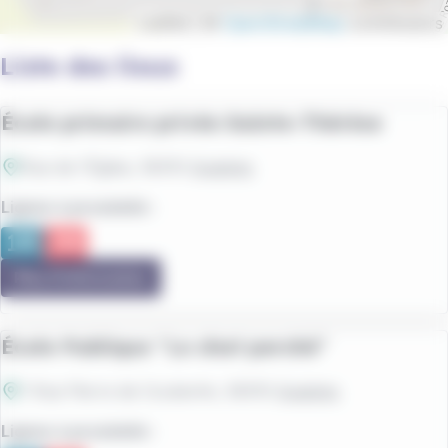
Leaflet | ©
OpenStreetMap
contributors
Liste des lieux
École primaire privée Sainte-Thérèse
Rue de l'Église
, 56310
Quistinic
Lignes à proximité :
Plus d'information
École Publique "Le chat perché"
1 Rue Pierre de Coubertin
, 56310
Quistinic
Lignes à proximité :