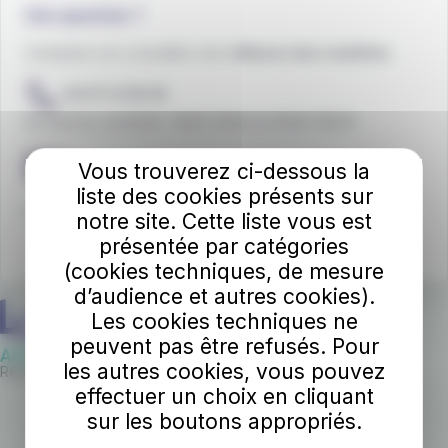
Une question ?
Contactez nos conseillers de la
Maison des mobilités
02 97 21 28 29
Du lundi au vendredi : 9h00-12h30 et 13h30-18h30
Nous écrire
Vous trouverez ci-dessous la
liste des cookies présents sur
Vous êtes
sourd
ou
malentendant
?
notre site. Cette liste vous est
présentée par catégories
(cookies techniques, de mesure
d’audience et autres cookies).
Les cookies techniques ne
peuvent pas être refusés. Pour
les autres cookies, vous pouvez
Réseau de bus et bateaux de l'Agglomération de Lorient
effectuer un choix en cliquant
sur les boutons appropriés.