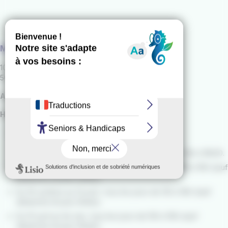
Maison du vélo
10 rue Victor Massé
56100 Lorient
Arrêt
"Alsace Lorraine"
Horaires :
Du 2 mai au 30 septembre :
- Du lundi au samedi : de 10h à 19h.
- Dimanches et jours fériés : de 10h30 à 13h et de 14h à 18h30.
Du 1er Octobre au 15 octobre : tous les jours de 10h à 19h (sauf
dimanche et jours fériés).
Du 16 octobre au 14 avril : tous les jours de 12h à 18h (sauf
dimanche et jours fériés).
Du 15 avril au 1er mai : tous les jours de 10h à 19h (sauf
dimanche et jours fériés).