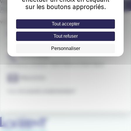
Votre adresse email
S'abonner
sur les boutons appropriés.
Vous acceptez que IZILO utilise votre email pour vous envoyer la
Tout accepter
newsletter.
Une question ?
Tout refuser
Contactez nos conseillers de la
Maison des mobilités
Personnaliser
02 97 21 28 29
Du lundi au vendredi : 9h00-12h30 et 13h30-18h30
Nous écrire
Vous êtes
sourd
ou
malentendant
?