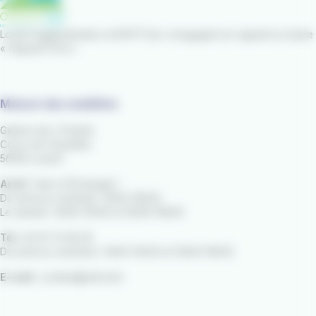
Lorient Agglomération et RATP Dev s’engagent en signant la charte
« Objectif CO2 »
Maison des mobilités
Galerie de L'Orientis
Cours de Chazelles
56100 Lorient
Arrêt
"Gare d'Échanges"
Du lundi au vendredi : 8h00-18h30
Le samedi : 8h30-12h30 et 13h30-18h00
Tél :
02 97 21 28 29
Du lundi au vendredi : 9h00-12h30 et 13h30-18h30
E-mail :
contact@izilo.bzh