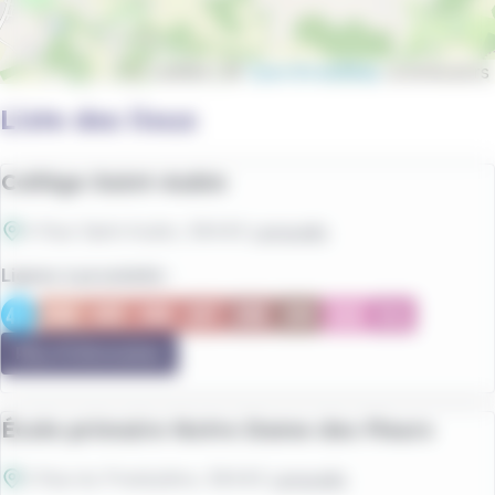
Leaflet | ©
OpenStreetMap
contributors
Liste des lieux
Collège Saint-Aubin
4 Rue Saint-Aubin
, 56440
Languidic
Lignes à proximité :
Plus d'information
École primaire Notre Dame des Fleurs
2 Rue du Presbytère
, 56440
Languidic