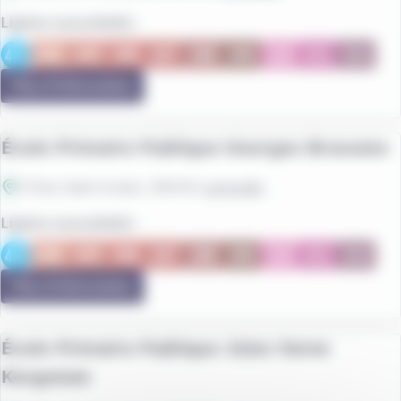
Lignes à proximité :
Plus d'information
École Primaire Publique Georges Brassens
3 Rue Saint-Aubin
, 56440
Languidic
Lignes à proximité :
Plus d'information
École Primaire Publique Jules Verne
Kergonan