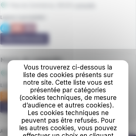
7 Rue du Commerce
, 56440
Languidic
Lignes à proximité :
Plus d'information
Mairie de Languidic
Vous trouverez ci-dessous la
2, Rue de la mairie
, 56440
Languidic
liste des cookies présents sur
notre site. Cette liste vous est
Lignes à proximité :
présentée par catégories
(cookies techniques, de mesure
d’audience et autres cookies).
Plus d'information
Les cookies techniques ne
peuvent pas être refusés. Pour
les autres cookies, vous pouvez
Abonnez-vous à notre newsletter
effectuer un choix en cliquant