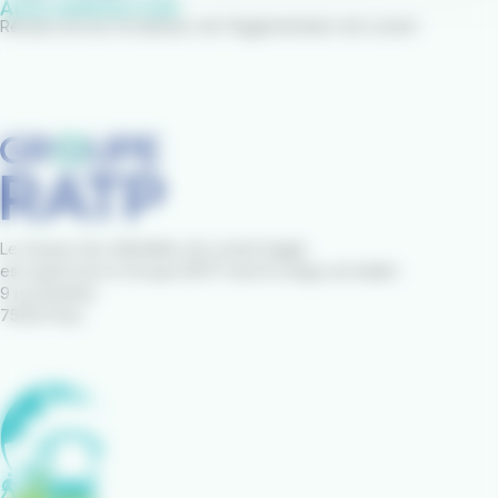
Réseau de bus et bateaux de l'Agglomération de Lorient
Le réseau IziLo Mobilités de Lorient Agglo
est opéré par le Groupe RATP dont le siège est établi :
9 rue Brahms
75012 Paris